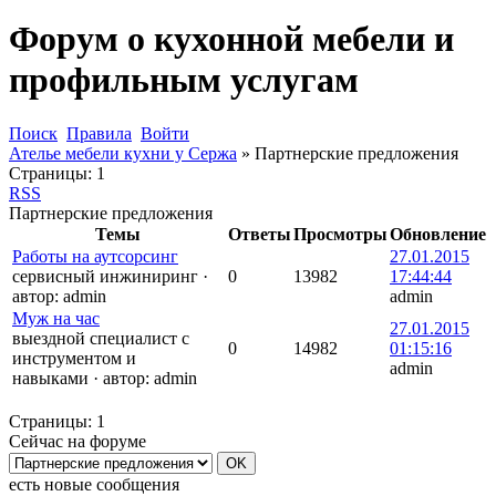
Форум о кухонной мебели и
профильным услугам
Поиск
Правила
Войти
Ателье мебели кухни у Сержа
»
Партнерские предложения
Страницы:
1
RSS
Партнерские предложения
Темы
Ответы
Просмотры
Обновление
Работы на аутсорсинг
27.01.2015
сервисный инжиниринг
·
0
13982
17:44:44
автор:
admin
admin
Муж на час
27.01.2015
выездной специалист с
0
14982
01:15:16
инструментом и
admin
навыками
·
автор:
admin
Страницы:
1
Сейчас на форуме
есть новые сообщения